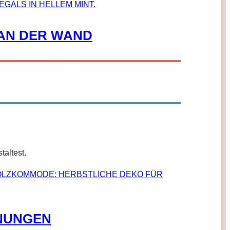
 AN DER WAND
altest.
HNUNGEN